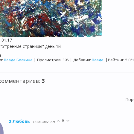
.01.17
 "Утренние страницы" день 1й
я
:
Влада Белкина
|
Просмотров
:
395
|
Добавил
:
Влада
|
Рейтинг
:
5.0
/
1
 комментариев
:
3
Пор
0
2
Любовь
(23.01.2018 10:59)