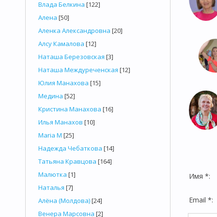
Влада Белкина
[122]
Алена
[50]
Аленка Александровна
[20]
Алсу Камалова
[12]
Наташа Березовская
[3]
Наташа Междуреченская
[12]
Юлия Манахова
[15]
Медина
[52]
Кристина Манахова
[16]
Илья Манахов
[10]
Maria M
[25]
Надежда Чебаткова
[14]
Татьяна Кравцова
[164]
Малютка
[1]
Имя *:
Наталья
[7]
Email *:
Алёна (Молдова)
[24]
Венера Марсовна
[2]