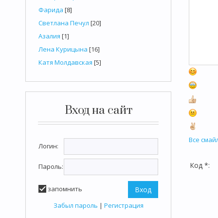
Фарида
[8]
Светлана Печул
[20]
Азалия
[1]
Лена Курицына
[16]
Катя Молдавская
[5]
Вход на сайт
Все смай
Логин:
Код *:
Пароль:
запомнить
Забыл пароль
|
Регистрация