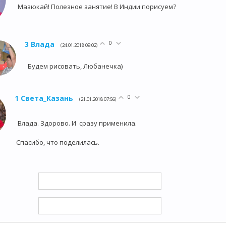
Мазюкай! Полезное занятие! В Индии порисуем?
0
3
Влада
(24.01.2018 09:02)
Будем рисовать, Любанечка)
0
1
Света_Казань
(21.01.2018 07:56)
Влада. Здорово. И сразу применила.
Спасибо, что поделилась.