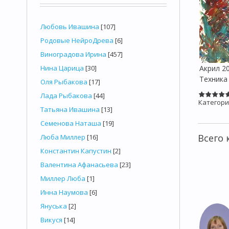
Любовь Ивашина
[107]
Родовые НейроДрева
[6]
Виноградова Ирина
[457]
Нина Царица
[30]
Акрил 20
Техника
Оля Рыбакова
[17]
Лада Рыбакова
[44]
Категори
Татьяна Ивашина
[13]
Семенова Наташа
[19]
Всего
Люба Миллер
[16]
Константин Капустин
[2]
Валентина Афанасьева
[23]
Миллер Люба
[1]
Инна Наумова
[6]
Януська
[2]
Викуся
[14]