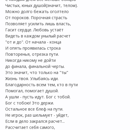
Чистых, юных душой(значит, телом).
Можно долго бежать оголтело
От пороков. Порочная страсть
Позволяет усилить лишь власть,
Гасит сердце. Любовь устаёт
Видеть в каждом унылый расчет
"от и до". От начала - конца
И опять проявилась строка
Повторенья, отрезка пути.
Никогда никому не дойти
до финала, финальной черты.
Это значит, что только на "ты"
Жизнь твоя. Улыбаясь иди.
Благодарность всем тем, кто в пути
Помогал, помогает душой.
А ушли - пусть идут. Бог с тобой.
Бог с тобою! Это держи.
Остальное все блеф на пути.
Не игрок, раз шельмует - уйдет,
Если в дело закрался расчет...
Рассчитает себя самого,