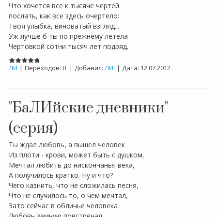
Что хочется все к тысяче чертей
послать, как все здесь очертело:
Твоя улыбка, виноватый взгляд...
Уж лучше б ты по прежнему летела
Чертовкой сотни тысяч лет подряд.
ЛИ
|
Переходов:
0
|
Добавил:
ЛИ
|
Дата:
12.07.2012
"БаЛИйские дневники"
(серия)
Ты ждал любовь, а вышел человек
Из плоти - крови, может быть с душком,
Мечтал любить до нискончанья века,
А получилось кратко. Ну и что?
Чего казнить, что не сложилась песня,
Что не случилось то, о чем мечтал,
Зато сейчас в обличье человека
Любовь земную повстречал.