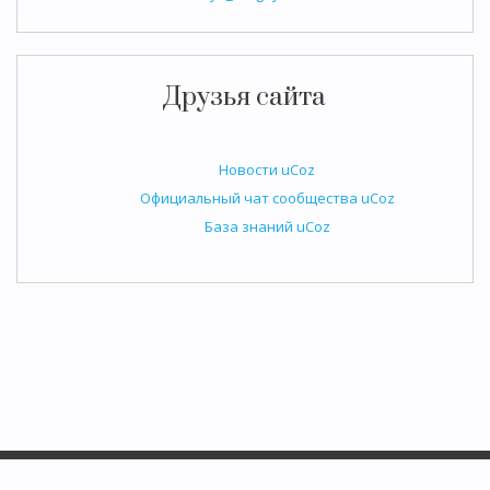
Друзья сайта
Новости uCoz
Официальный чат сообщества uCoz
База знаний uCoz
Copyright ДухоТворчество ЛюбвИ © 2026