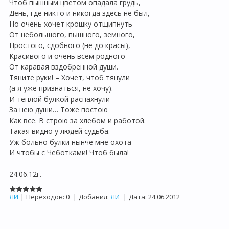
Чтоб пышным цветом опадала грудь,
День, где никто и никогда здесь не был,
Но очень хочет крошку отщипнуть
От небольшого, пышного, земного,
Простого, сдобного (не до красы),
Красивого и очень всем родного
От каравая вздобренной души.
Тяните руки! – Хочет, чтоб тянули
(а я уже признаться, не хочу).
И теплой булкой распахнули
За нею души… Тоже постою
Как все. В строю за хлебом и работой.
Такая видно у людей судьба.
Уж больно булки нынче мне охота
И чтобы с Чеботками! Чтоб была!
24.06.12г.
ЛИ
|
Переходов:
0
|
Добавил:
ЛИ
|
Дата:
24.06.2012