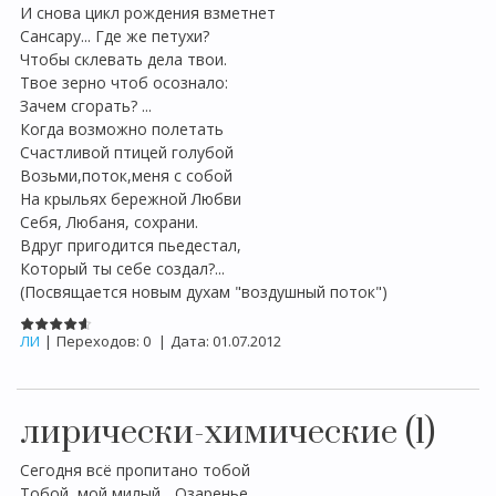
И снова цикл рождения взметнет
Сансару... Где же петухи?
Чтобы склевать дела твои.
Твое зерно чтоб осознало:
Зачем сгорать? ...
Когда возможно полетать
Счастливой птицей голубой
Возьми,поток,меня с собой
На крыльях бережной Любви
Себя, Любаня, сохрани.
Вдруг пригодится пьедестал,
Который ты себе создал?...
(Посвящается новым духам "воздушный поток")
ЛИ
|
Переходов:
0
|
Дата:
01.07.2012
лирически-химические (1)
Сегодня всё пропитано тобой
Тобой, мой милый... Озаренье