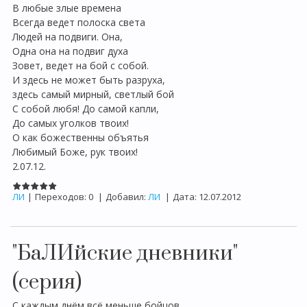
В любые злые времена
Всегда ведет полоска света
Людей на подвиги. Она,
Одна она на подвиг духа
Зовет, ведет на бой с собой.
И здесь не может быть разруха,
здесь самый мирный, светлый бой
С собой любя! До самой капли,
До самых уголков твоих!
О как божественны объятья
Любимый Боже, рук твоих!
2.07.12.
ЛИ
|
Переходов:
0
|
Добавил:
ЛИ
|
Дата:
12.07.2012
"БаЛИйские дневники"
(серия)
С каждым днём всё меньше бойцов