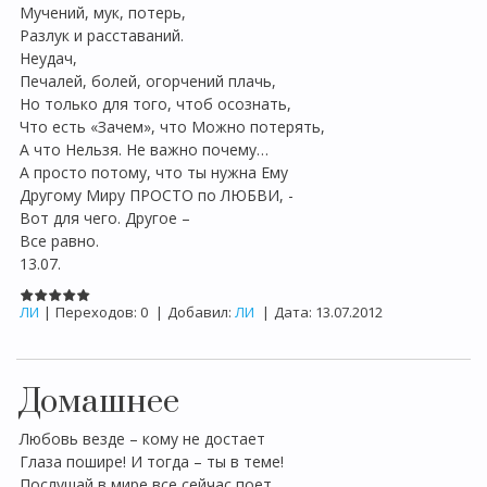
Мучений, мук, потерь,
Разлук и расставаний.
Неудач,
Печалей, болей, огорчений плачь,
Но только для того, чтоб осознать,
Что есть «Зачем», что Можно потерять,
А что Нельзя. Не важно почему…
А просто потому, что ты нужна Ему
Другому Миру ПРОСТО по ЛЮБВИ, -
Вот для чего. Другое –
Все равно.
13.07.
ЛИ
|
Переходов:
0
|
Добавил:
ЛИ
|
Дата:
13.07.2012
Домашнее
Любовь везде – кому не достает
Глаза пошире! И тогда – ты в теме!
Послушай в мире все сейчас поет,