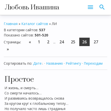
Любовь Ивашина
Главная
»
Каталог сайтов
»
ЛИ
В категории сайтов
:
537
Показано сайтов
:
501-520
«
1
2
24
25
26
27
Страницы
:
...
»
Сортировать по
:
Дате
·
Названию
·
Рейтингу
·
Переходам
Простое
И жизнь, и смерть…
Со смерти началось…
И развиваясь возвращалось снова
За кругом круг к глобальному теплу…
Но получало часто лишь страданья