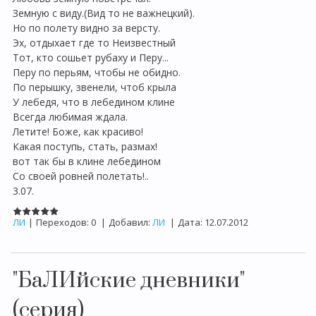
Земную с виду.(Вид то не важнецкий).
Но по полету видно за версту.
Эх, отдыхает где то Неизвестный
Тот, кто сошьет рубаху и Перу...
Перу по перьям, чтобы не обидно.
По перышку, звенели, чтоб крыла
У лебедя, что в лебедином клине
Всегда любимая ждала.
Летите! Боже, как красиво!
Какая поступь, стать, размах!
вот так бы в клине лебедином
Со своей ровней полетать!..
3.07.
ЛИ
|
Переходов:
0
|
Добавил:
ЛИ
|
Дата:
12.07.2012
"БаЛИйские дневники"
(серия)