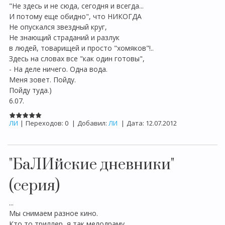
"Не здесь и не сюда, сегодня и всегда...
И потому еще обидно", что НИКОГДА
Не опускался звездный круг,
Не знающий страданий и разлук
в людей, товарищей и просто "хомяков"!..
Здесь на словах все "как один готовы",
- На деле ничего. Одна вода.
Меня зовет. Пойду.
Пойду туда.)
6.07.
ЛИ
|
Переходов:
0
|
Добавил:
ЛИ
|
Дата:
12.07.2012
"БаЛИйские дневники"
(серия)
...
Мы снимаем разное кино.
Кто то триллер, я так мелодраму.