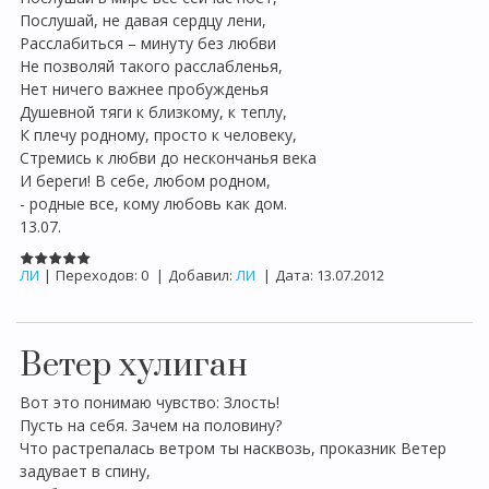
Послушай, не давая сердцу лени,
Расслабиться – минуту без любви
Не позволяй такого расслабленья,
Нет ничего важнее пробужденья
Душевной тяги к близкому, к теплу,
К плечу родному, просто к человеку,
Стремись к любви до нескончанья века
И береги! В себе, любом родном,
- родные все, кому любовь как дом.
13.07.
ЛИ
|
Переходов:
0
|
Добавил:
ЛИ
|
Дата:
13.07.2012
Ветер хулиган
Вот это понимаю чувство: Злость!
Пусть на себя. Зачем на половину?
Что растрепалась ветром ты насквозь, проказник Ветер
задувает в спину,