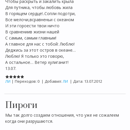
Чтобы раскрыть и закалить крыла
Для путника, чтобы любовь жила
В горящем сердце!..Сопли подотри,
Все мелочи,всравненьи с океаном
И эти гороести твои ничто
В сравнениив жизни нашей
С самым, самым главным!
А главное для нас с тобой: Люблю!
Деджись за этот остров в океане…
Люблю! Я только это говорю,
А остальное… Ветер хулиганит!
13.07.
ЛИ
|
Переходов:
0
|
Добавил:
ЛИ
|
Дата:
13.07.2012
Пироги
Мы так долго создаем отношения, что уже не сожалеем
когда они разрушаются.