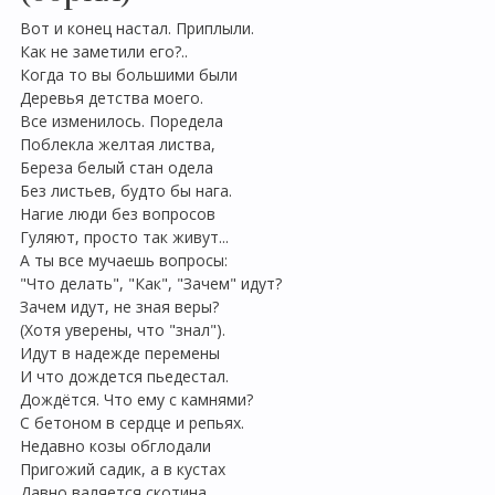
Вот и конец настал. Приплыли.
Как не заметили его?..
Когда то вы большими были
Деревья детства моего.
Все изменилось. Поредела
Поблекла желтая листва,
Береза белый стан одела
Без листьев, будто бы нага.
Нагие люди без вопросов
Гуляют, просто так живут...
А ты все мучаешь вопросы:
"Что делать", "Как", "Зачем" идут?
Зачем идут, не зная веры?
(Хотя уверены, что "знал").
Идут в надежде перемены
И что дождется пьедестал.
Дождётся. Что ему с камнями?
С бетоном в сердце и репьях.
Недавно козы обглодали
Пригожий садик, а в кустах
Давно валяется скотина