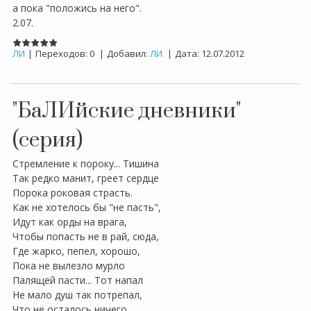
а пока "положись на него".
2.07.
ЛИ
|
Переходов:
0
|
Добавил:
ЛИ
|
Дата:
12.07.2012
"БаЛИйские дневники"
(серия)
Стремление к пороку... Тишина
Так редко манит, греет сердце
Порока роковая страсть.
Как не хотелось бы "не пасть",
Идут как орды на врага,
Чтобы попасть не в рай, сюда,
Где жарко, пепел, хорошо,
Пока не вылезло мурло
Палящей пасти... Тот напал
Не мало душ так потрепал,
Что не осталось ничего