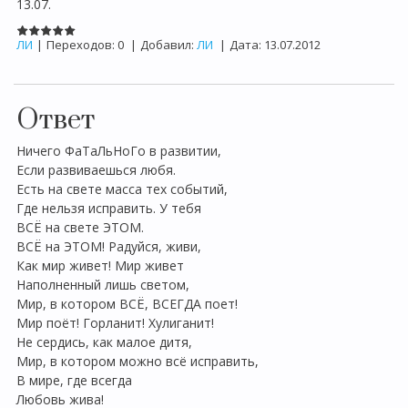
13.07.
ЛИ
|
Переходов:
0
|
Добавил:
ЛИ
|
Дата:
13.07.2012
Ответ
Ничего ФаТаЛьНоГо в развитии,
Если развиваешься любя.
Есть на свете масса тех событий,
Где нельзя исправить. У тебя
ВСЁ на свете ЭТОМ.
ВСЁ на ЭТОМ! Радуйся, живи,
Как мир живет! Мир живет
Наполненный лишь светом,
Мир, в котором ВСЁ, ВСЕГДА поет!
Мир поёт! Горланит! Хулиганит!
Не сердись, как малое дитя,
Мир, в котором можно всё исправить,
В мире, где всегда
Любовь жива!