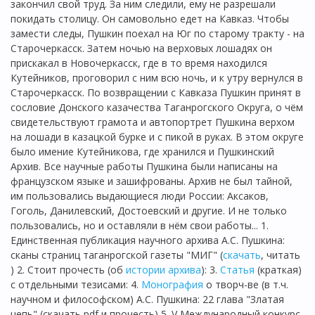
закончил свой труд. За ним следили, ему не разрешали
покидать столицу. Он самовольно едет на Кавказ. Чтобы
замести следы, Пушкин поехал на Юг по старому тракту - на
Старочеркасск. Затем ночью на верховых лошадях он
прискакал в Новочеркасск, где в то время находился
Кутейников, проговорил с ним всю ночь, и к утру вернулся в
Старочеркасск. По возвращении с Кавказа Пушкин принят в
сословие Донского казачества Таганрогского Округа, о чём
свидетельствуют грамота и автопортрет Пушкина верхом
на лошади в казацкой бурке и с пикой в руках. В этом округе
было имение Кутейникова, где хранился и Пушкинский
Архив. Все научные работы Пушкина были написаны на
французском языке и зашифрованы. Архив не был тайной,
им пользовались выдающиеся люди России: Аксаков,
Гоголь, Данилевский, Достоевский и другие. И не только
пользовались, но и оставляли в нём свои работы... 1.
Единственная публикация научного архива А.С. Пушкина:
сканы страниц таганрогской газеты "МИГ" (
скачать
, читать
) 2. Стоит прочесть (об
истории архива
): 3.
Статья
(краткая)
с отдельными тезисами: 4.
Монография
о творч-ве (в т.ч.
научном и философском) А.С. Пушкина: 22 глава "Златая
цепь" (скачать pdf и прочесть) 5. V Международный конкурс