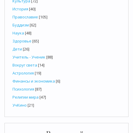
Культура
[72]
История
[40]
Православие
[105]
Буддизм
[62]
Наука
[48]
Здоровье
[65]
Дети
[26]
Учитель - Ученик
[88]
Вокруг света
[14]
Астрология
[19]
Финансы и экономика
[6]
Психология
[87]
Религии мира
[47]
УчКино
[21]