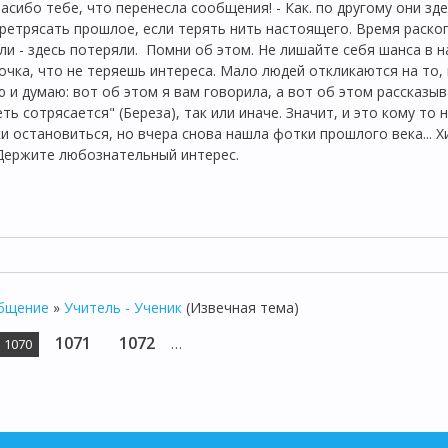
пасибо тебе, что перенесла сообщения! - Как. по другому они зде
ретрясать прошлое, если терять нить настоящего. Время раскоп
ли - здесь потеряли. Помни об этом. Не лишайте себя шанса в 
очка, что не теряешь интереса. Мало людей откликаются на то, 
 и думаю: вот об этом я вам говорила, а вот об этом рассказыва
ть сотрясается" (Береза), так или иначе. Значит, и это кому то 
и остановиться, но вчера снова нашла фотки прошлого века... Х
Держите любознательный интерес.
общение
»
Учитель - Ученик
(Извечная тема)
1071
1072
…
1070