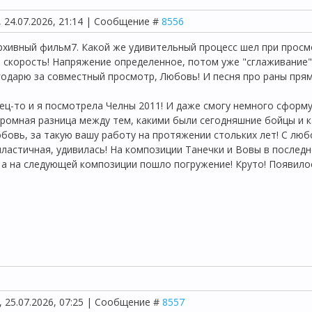
, 24.07.2026, 21:14 | Сообщение #
8556
хивный фильм7. Какой же удивительный процесс шел при просм
 скорость! Напряжение определенное, потом уже "сглаживание" 
одарю за совместный просмотр, Любовь! И песня про раны прям
ец-то и я посмотрела Челны 2011! И даже смогу немного сформ
ромная разница между тем, какими были сегодняшние бойцы и ка
бовь, за такую вашу работу на протяжении стольких лет! С лю
пластичная, удивилась! На композиции Танечки и Вовы в послед
 а на следующей композиции пошло погружение! Круто! Появил
, 25.07.2026, 07:25 | Сообщение #
8557