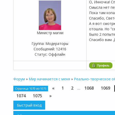
О, Инночка! С
Смысла нет пе
Пока там копа
Спасибо, Свет
А я вот смотрю
отошла. Но "се
Министр магии
Было 2 попытк
Спасибо вам. 
Группа: Модераторы
Сообщений:
12416
Статус:
Оффлайн
Форум
»
Мир начинается с меня
»
Реально-творческое 
«
1
2
1068
1069
…
Страница
1070
из
1075
1074
1075
»