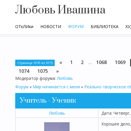
Любовь Ивашина
ОТкЛИки
НОВОСТИ
ФОРУМ
БИБЛИОТЕКА
ХУ
«
1
2
1068
1069
…
Страница
1070
из
1075
1074
1075
»
Модератор форума:
Любовь
Форум
»
Мир начинается с меня
»
Реально-творческое 
Учитель - Ученик
Любовь
Дата: Четверг,
Хорошее дело,