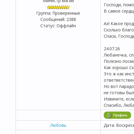
Министр магии
Господи, помо
В самое сердце
Группа: Проверенные
Сообщений:
2388
Ах! Какое про
Статус:
Оффлайн
Сколько благо
Спаси, Господи 
24.07.26
Любанечка, сп
Полезно посмо
Как хорошо Ск
Это ж как инс
ответветствен
Но вот парадо
не готовы были
Извините, есл
Спасибо, Люба
Любовь
Дата: Воскрес