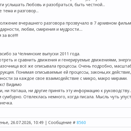
ги услышать Любовь и разобраться, быть честной...
 тема и разговор...
должение вчерашнего разговора прозвучало в 7 архивном фильм
дарности, любви, смирения и мудрости....
за всё!!!!
асибо за Челнинские выпуски 2011 года.
треть и сравнить движения и генерируемые движениями, энергии 
азочница всё же описывала процессы. Очень подробно, масштаб
трукция. Понимая описываемые ей процессы, законы,их действи
ности за каждое свое взаимодействие с микро, макро мирами.
кс! Видимо
, ни Наташа, ни другие принять эту информацию к руководству...
и сумбурно. Отвлеклась немного, когда писала. Мысль чуть упус
нечка.
енье, 26.07.2026, 10:49 | Сообщение #
8560