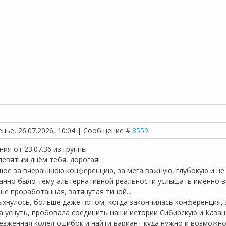
енье, 26.07.2026, 10:04 | Сообщение #
8559
ия от 23.07.36 из группы
девятым днём тебя, дорогая!
ое за вчерашнюю конференцию, за мега важную, глубокую и не 
нно было тему альтернативной реальности услышать именно в т
 не проработанная, затянутая тиной...
хнулось, больше даже потом, когда закончилась конференция, 
а уснуть, пробовала соединить наши истории Сибирскую и Казан
езженная колея ошибок и найти вариант куда нужно и возможно 