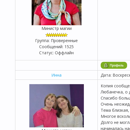
Министр магии
Группа: Проверенные
Сообщений:
1525
Статус:
Оффлайн
Инна
Дата: Воскрес
Копия сообщен
Любанечка, о 
Спасибо больш
Очень неожида
Тема близкая,
Многое всколы
Долго не могл
начиналась на